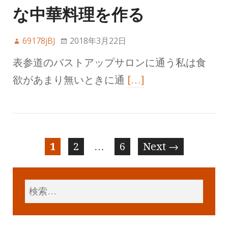
な中華料理を作る
69178jBJ
2018年3月22日
表参道のバストアップサロンに通う私は食
欲があまり無いときに通
[…]
1
2
…
6
Next →