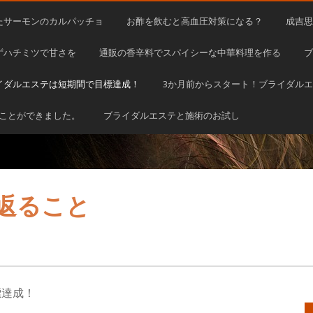
たサーモンのカルパッチョ
お酢を飲むと高血圧対策になる？
成吉思
ずハチミツで甘さを
通販の香辛料でスパイシーな中華料理を作る
ブ
イダルエステは短期間で目標達成！
3か月前からスタート！ブライダル
ことができました。
ブライダルエステと施術のお試し
返ること
標達成！